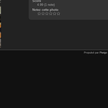
Score
4.99
(1 note)
Notez cette photo
Propulsé par
Piwigo