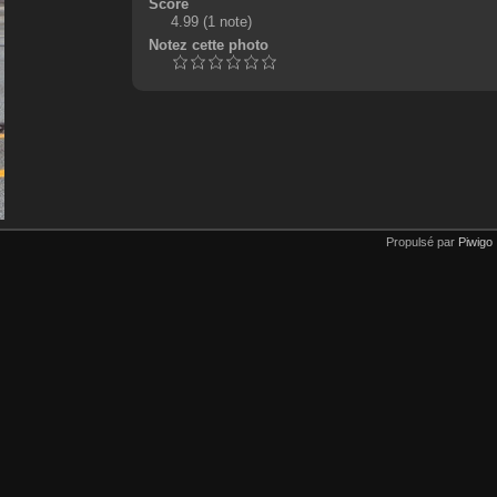
Score
4.99
(1 note)
Notez cette photo
Propulsé par
Piwigo