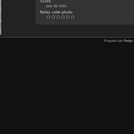
Score
pas de note
Notez cette photo
Propulsé par
Piwigo