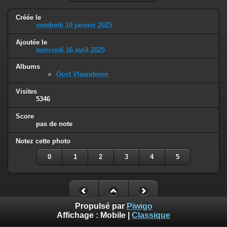
Créée le
vendredi 10 janvier 2025
Ajoutée le
mercredi 16 avril 2025
Albums
Oost Vlaanderen
Visites
5346
Score
pas de note
Notez cette photo
0
1
2
3
4
5
Propulsé par
Piwigo
Affichage :
Mobile
|
Classique