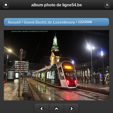
album photo de ligne54.be
Accueil
/
Grand-Duché de Luxembourg
/
1223506