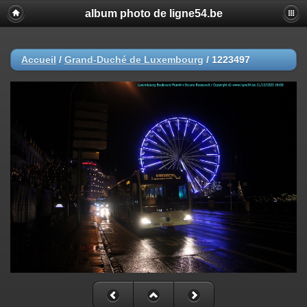
album photo de ligne54.be
Accueil
/
Grand-Duché de Luxembourg
/
1223497